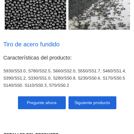
Tiro de acero fundido
Características del producto:
S930/SS3.0, S780/SS2.5, S660/SS2.0, S550/SS1.7, S460/SS1.4,
S390/SS1.2, S330/SS1.0, S280/SS0.8, S230/SS0.6, S170/SS0.5
S140/SS0. S110/SS0.3, S70/SS0.2
Pregunte ahora
Siguiente producto