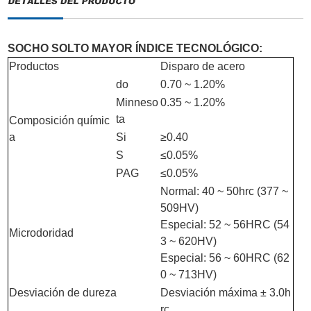
SOCHO SOLTO MAYOR ÍNDICE TECNOLÓGICO:
Productos
Disparo de acero
do
0.70 ~ 1.20%
Minneso
0.35 ~ 1.20%
ta
Composición químic
a
Si
≥0.40
S
≤0.05%
PAG
≤0.05%
Normal: 40 ~ 50hrc (377 ~
509HV)
Especial: 52 ~ 56HRC (54
Microdoridad
3 ~ 620HV)
Especial: 56 ~ 60HRC (62
0 ~ 713HV)
Desviación de dureza
Desviación máxima ± 3.0h
rc