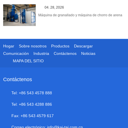
04. 28, 2026
Máquina de granallado y máquina de chorro de arena
Hogar
Sobre nosotros
Productos
Descargar
Comunicación
Industria
Contáctenos
Noticias
MAPA DEL SITIO
Contáctenos
Tel: +86 543 4578 888
Tel: +86 543 4288 886
Fax: +86 543 4579 617
Correo electrónico:
info@kai-tai.com.cn