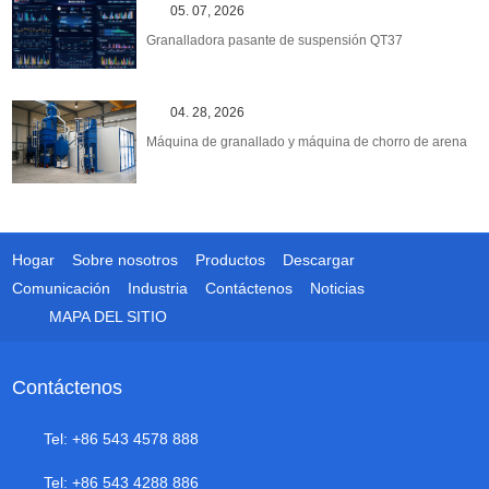
05. 07, 2026
Granalladora pasante de suspensión QT37
04. 28, 2026
Máquina de granallado y máquina de chorro de arena
Hogar
Sobre nosotros
Productos
Descargar
Comunicación
Industria
Contáctenos
Noticias
MAPA DEL SITIO
Contáctenos
Tel: +86 543 4578 888
Tel: +86 543 4288 886