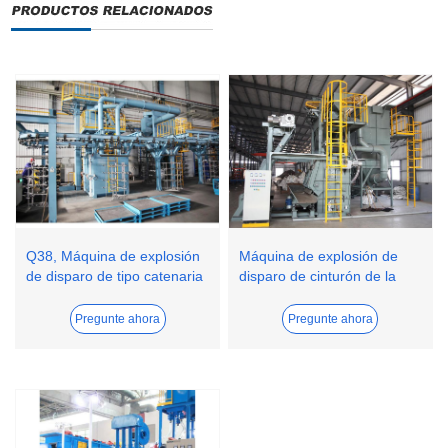
Q38, Máquina de explosión
Máquina de explosión de
de disparo de tipo catenaria
disparo de cinturón de la
de la serie Q48
serie de 15gn
Pregunte ahora
Pregunte ahora