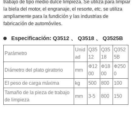
trabajo de tipo medio dulce limpieza. Se utiliza para limpiar
la biela del motor, el engranaje, el resorte, etc. se utiliza
ampliamente para la fundición y las industrias de
fabricación de automóviles.
Especificación: Q3512 、 Q3518 、 Q3525B
Unid
Q35
Q35
Q352
Parámetro
ad
12
18
5B
Ф12
Ф18
Ф250
Diámetro del plato giratorio
mm
00
00
0
El peso de carga máxima
kg
500
800
100
Tamaño de la pieza de trabajo
mm
3-5
800
150
de limpieza