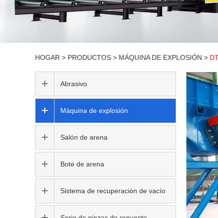
HOGAR
>
PRODUCTOS
>
MÁQUINA DE EXPLOSIÓN
>
DT
Abrasivo
Máquina de explosión
Salón de arena
Bote de arena
Sistema de recuperación de vacío
Serie de piezas de repuesto