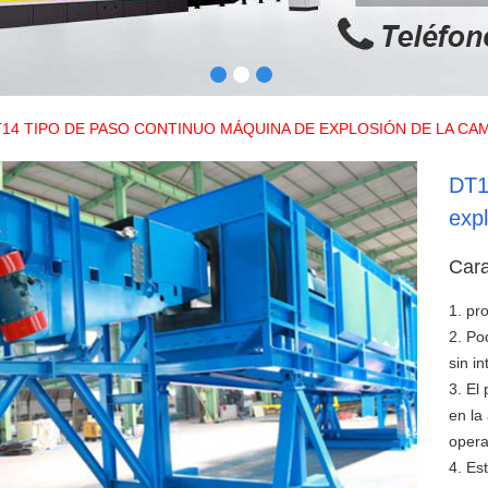
14 TIPO DE PASO CONTINUO MÁQUINA DE EXPLOSIÓN DE LA CA
DT1
exp
Cara
1. pr
2. Po
sin i
3. El
en la
opera
4. Es