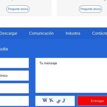
Pregunte ahora
Pregunte ahora
Descargar
Comunicación
Industria
Contáct
sulta