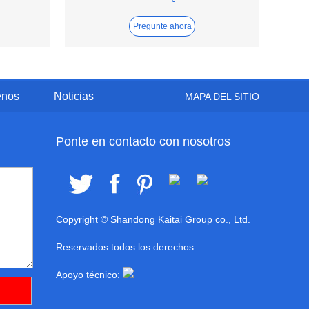
Pregunte ahora
enos
Noticias
MAPA DEL SITIO
Ponte en contacto con nosotros
Copyright © Shandong Kaitai Group co., Ltd.
Reservados todos los derechos
Apoyo técnico: