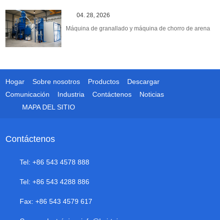
04. 28, 2026
Máquina de granallado y máquina de chorro de arena
Hogar
Sobre nosotros
Productos
Descargar
Comunicación
Industria
Contáctenos
Noticias
MAPA DEL SITIO
Contáctenos
Tel: +86 543 4578 888
Tel: +86 543 4288 886
Fax: +86 543 4579 617