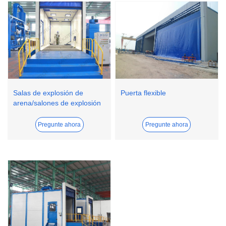
Salas de explosión de
Puerta flexible
arena/salones de explosión
de aire
Pregunte ahora
Pregunte ahora