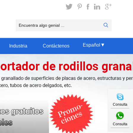
▾
Español
Industria
Contáctenos
Consulta
Consulta