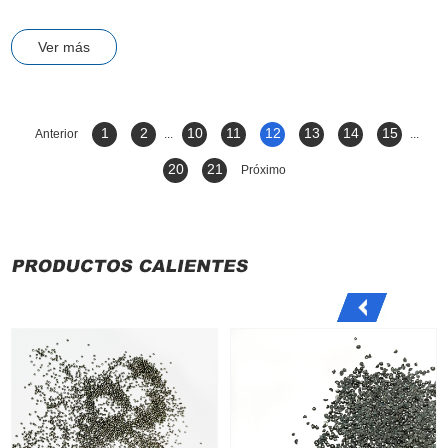
Ver más
1
2
10
11
12
13
14
15
Anterior
...
...
20
21
Próximo