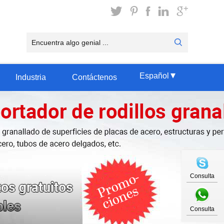
▾
Español
Industria
Contáctenos
Consulta
Consulta